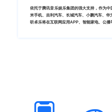
依托于腾讯音乐娱乐集团的强大支持，作为中国
米手机、吉利汽车、长城汽车、小鹏汽车、华为
听卓乐将在互联网应用APP、智能家电、公