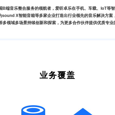
B端音乐整合服务的领航者，爱听卓乐在手机、车载、IoT等智
sound X智能音箱等多家企业打造出行业领先的音乐解决方
播等多领域多场景持续创新和探索，为更多合作伙伴提供优质专业
业务覆盖